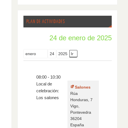
PLAN DE ACTIVIDADES
24 de enero de 2025
Mes
Día
Año
08:00
-
10:30
Local de
Salones
celebración:
Rúa
Los salones
Honduras, 7
Vigo
,
Pontevedra
36204
España