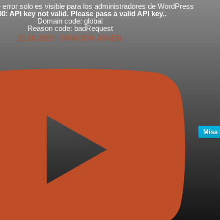
error solo es visible para los administradores de WordPress
0: API key not valid. Please pass a valid API key..
Domain code: global
Reason code: badRequest
21.06.2023 - ORACIÓN JOVEN
Misa 