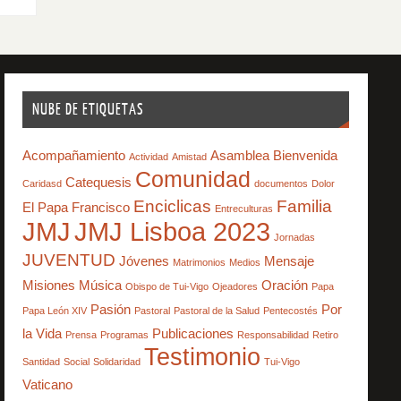
NUBE DE ETIQUETAS
Acompañamiento
Asamblea
Bienvenida
Actividad
Amistad
Comunidad
Catequesis
Caridasd
documentos
Dolor
Enciclicas
Familia
El Papa Francisco
Entreculturas
JMJ
JMJ Lisboa 2023
Jornadas
JUVENTUD
Jóvenes
Mensaje
Matrimonios
Medios
Misiones
Música
Oración
Obispo de Tui-Vigo
Ojeadores
Papa
Pasión
Por
Papa León XIV
Pastoral
Pastoral de la Salud
Pentecostés
la Vida
Publicaciones
Prensa
Programas
Responsabilidad
Retiro
Testimonio
Santidad
Social
Solidaridad
Tui-Vigo
Vaticano