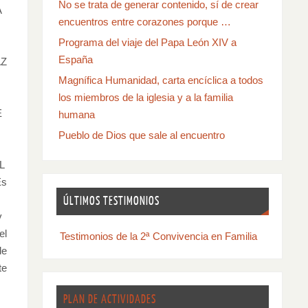
No se trata de generar contenido, sí de crear
A
encuentros entre corazones porque …
Programa del viaje del Papa León XIV a
España
AZ
Magnífica Humanidad, carta encíclica a todos
los miembros de la iglesia y a la familia
E
humana
Pueblo de Dios que sale al encuentro
L
Es
ÚLTIMOS TESTIMONIOS
v
el
Testimonios de la 2ª Convivencia en Familia
de
te
PLAN DE ACTIVIDADES