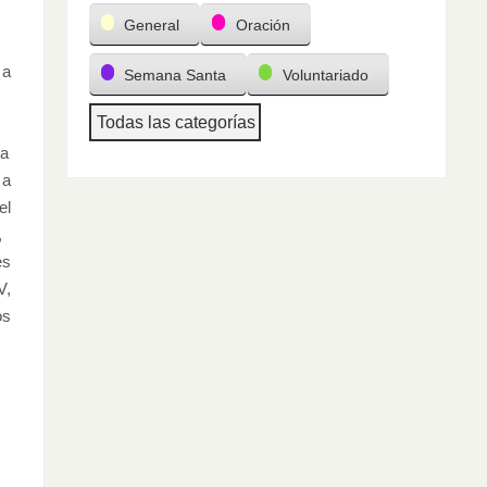
General
Oración
a
Semana Santa
Voluntariado
Todas las categorías
na
a
el
,
es
V,
os