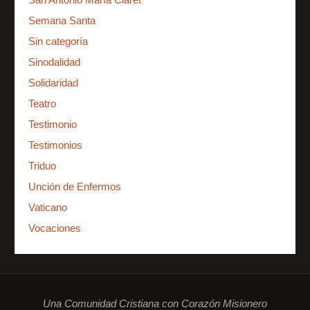
Semana Santa
Sin categoría
Sinodalidad
Solidaridad
Teatro
Testimonio
Testimonios
Triduo
Unción de Enfermos
Vaticano
Vocaciones
Una Comunidad Cristiana con Corazón Misionero