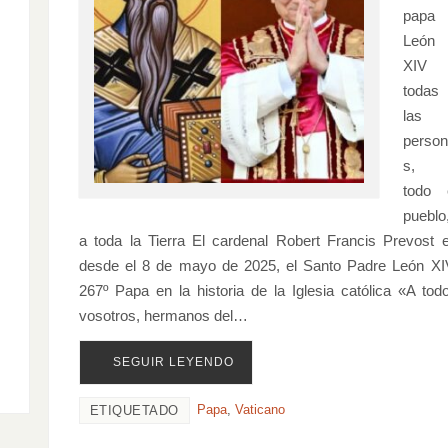
papa
León
XIV 
todas
las
perso
s, 
todo 
pueblo
a toda la Tierra El cardenal Robert Francis Prevost 
desde el 8 de mayo de 2025, el Santo Padre León XI
267º Papa en la historia de la Iglesia católica «A tod
vosotros, hermanos del…
SEGUIR LEYENDO
Papa
,
Vaticano
ETIQUETADO