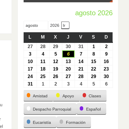
agosto 2026
Mes
Año
L
M
X
J
V
S
D
27
28
29
30
31
1
2
3
4
5
6
7
8
9
10
11
12
13
14
15
16
17
18
19
20
21
22
23
24
25
26
27
28
29
30
31
1
2
3
4
5
6
Categorías
Amistad
Apoyo
Clases
cu
Despacho Parroquial
Español
r
Eucaristía
Formación
el