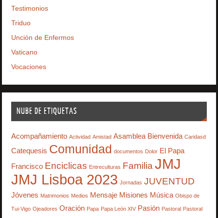
Testimonios
Triduo
Unción de Enfermos
Vaticano
Vocaciones
NUBE DE ETIQUETAS
Acompañamiento
Asamblea
Bienvenida
Actividad
Amistad
Caridasd
Comunidad
Catequesis
El Papa
documentos
Dolor
JMJ
Enciclicas
Familia
Francisco
Entreculturas
JMJ Lisboa 2023
JUVENTUD
Jornadas
Jóvenes
Mensaje
Misiones
Música
Matrimonios
Medios
Obispo de
Oración
Pasión
Tui-Vigo
Ojeadores
Papa
Papa León XIV
Pastoral
Pastoral