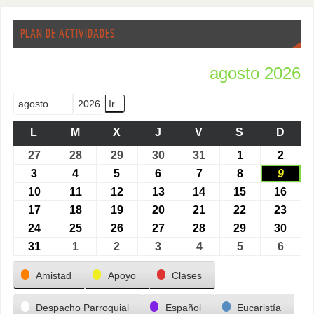
PLAN DE ACTIVIDADES
agosto 2026
Mes
Año
L
M
X
J
V
S
D
27
28
29
30
31
1
2
3
4
5
6
7
8
9
10
11
12
13
14
15
16
17
18
19
20
21
22
23
24
25
26
27
28
29
30
31
1
2
3
4
5
6
Categorías
Amistad
Apoyo
Clases
Despacho Parroquial
Español
Eucaristía