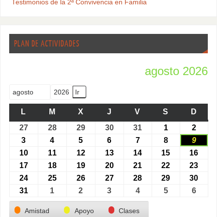
Testimonios de la 2ª Convivencia en Familia
PLAN DE ACTIVIDADES
agosto 2026
Mes
Año
L
M
X
J
V
S
D
27
28
29
30
31
1
2
3
4
5
6
7
8
9
10
11
12
13
14
15
16
17
18
19
20
21
22
23
24
25
26
27
28
29
30
31
1
2
3
4
5
6
Categorías
Amistad
Apoyo
Clases