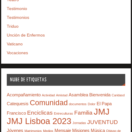
Testimonio
Testimonios
Triduo
Unción de Enfermos
Vaticano
Vocaciones
NUBE DE ETIQUETAS
Acompañamiento
Asamblea
Bienvenida
Actividad
Amistad
Caridasd
Comunidad
Catequesis
El Papa
documentos
Dolor
JMJ
Enciclicas
Familia
Francisco
Entreculturas
JMJ Lisboa 2023
JUVENTUD
Jornadas
Jóvenes
Mensaje
Misiones
Música
Matrimonios
Medios
Obispo de