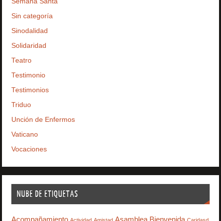
Semana Santa
Sin categoría
Sinodalidad
Solidaridad
Teatro
Testimonio
Testimonios
Triduo
Unción de Enfermos
Vaticano
Vocaciones
NUBE DE ETIQUETAS
Acompañamiento
Asamblea
Bienvenida
Actividad
Amistad
Caridasd