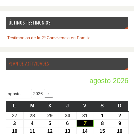
ÚLTIMOS TESTIMONIOS
Testimonios de la 2ª Convivencia en Familia
PLAN DE ACTIVIDADES
agosto 2026
Mes
Año
L
M
X
J
V
S
D
27
28
29
30
31
1
2
3
4
5
6
7
8
9
10
11
12
13
14
15
16