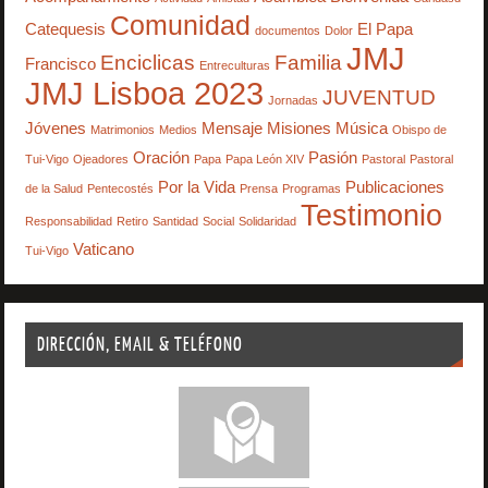
Comunidad
Catequesis
El Papa
documentos
Dolor
JMJ
Enciclicas
Familia
Francisco
Entreculturas
JMJ Lisboa 2023
JUVENTUD
Jornadas
Jóvenes
Mensaje
Misiones
Música
Matrimonios
Medios
Obispo de
Oración
Pasión
Tui-Vigo
Ojeadores
Papa
Papa León XIV
Pastoral
Pastoral
Por la Vida
Publicaciones
de la Salud
Pentecostés
Prensa
Programas
Testimonio
Responsabilidad
Retiro
Santidad
Social
Solidaridad
Vaticano
Tui-Vigo
DIRECCIÓN, EMAIL & TELÉFONO