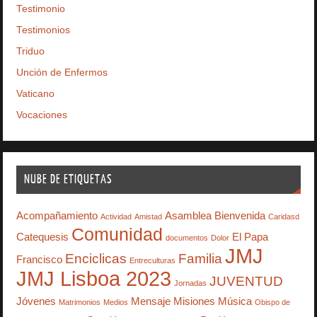
Testimonio
Testimonios
Triduo
Unción de Enfermos
Vaticano
Vocaciones
NUBE DE ETIQUETAS
Acompañamiento
Asamblea
Bienvenida
Actividad
Amistad
Caridasd
Comunidad
Catequesis
El Papa
documentos
Dolor
JMJ
Enciclicas
Familia
Francisco
Entreculturas
JMJ Lisboa 2023
JUVENTUD
Jornadas
Jóvenes
Mensaje
Misiones
Música
Matrimonios
Medios
Obispo de