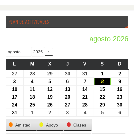
PLAN DE ACTIVIDADES
agosto 2026
Mes
Año
L
M
X
J
V
S
D
27
28
29
30
31
1
2
3
4
5
6
7
8
9
10
11
12
13
14
15
16
17
18
19
20
21
22
23
24
25
26
27
28
29
30
31
1
2
3
4
5
6
Categorías
Amistad
Apoyo
Clases