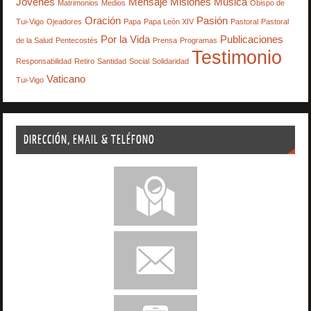
Jóvenes
Mensaje
Misiones
Música
Matrimonios
Medios
Obispo de
Oración
Pasión
Tui-Vigo
Ojeadores
Papa
Papa León XIV
Pastoral
Pastoral
Por la Vida
Publicaciones
de la Salud
Pentecostés
Prensa
Programas
Testimonio
Responsabilidad
Retiro
Santidad
Social
Solidaridad
Vaticano
Tui-Vigo
DIRECCIÓN, EMAIL & TELÉFONO