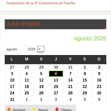
Testimonios de la 2ª Convivencia en Familia
PLAN DE ACTIVIDADES
agosto 2026
Mes
Año
L
M
X
J
V
S
D
27
28
29
30
31
1
2
3
4
5
6
7
8
9
10
11
12
13
14
15
16
17
18
19
20
21
22
23
24
25
26
27
28
29
30
31
1
2
3
4
5
6
Categorías
Amistad
Apoyo
Clases