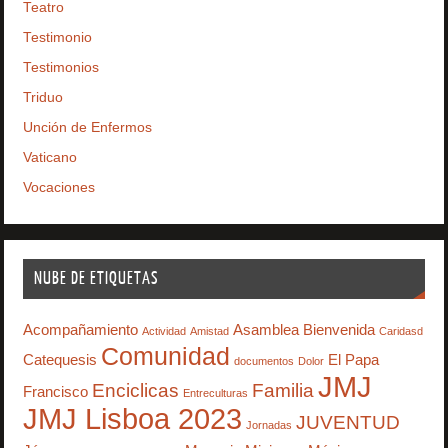
Teatro
Testimonio
Testimonios
Triduo
Unción de Enfermos
Vaticano
Vocaciones
NUBE DE ETIQUETAS
Acompañamiento
Asamblea
Bienvenida
Actividad
Amistad
Caridasd
Comunidad
Catequesis
El Papa
documentos
Dolor
JMJ
Enciclicas
Familia
Francisco
Entreculturas
JMJ Lisboa 2023
JUVENTUD
Jornadas