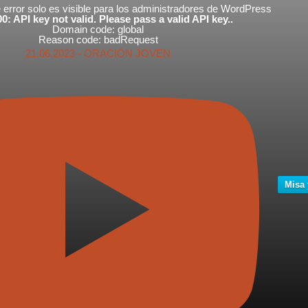
error solo es visible para los administradores de WordPress
0: API key not valid. Please pass a valid API key..
Domain code: global
Reason code: badRequest
21.06.2023 - ORACIÓN JOVEN
Misa 