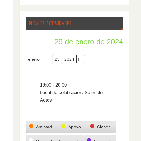
PLAN DE ACTIVIDADES
29 de enero de 2024
Mes
Día
Año
19:00
-
20:00
Local de celebración: Salón de
Actos
Categorías
Amistad
Apoyo
Clases