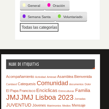
General
Oración
Semana Santa
Voluntariado
Todas las categorías
NUBE DE ETIQUETAS
Acompañamiento
Asamblea
Bienvenida
Actividad
Amistad
Comunidad
Catequesis
Caridasd
documentos
Dolor
Enciclicas
Familia
El Papa Francisco
Entreculturas
JMJ
JMJ Lisboa 2023
Jornadas
JUVENTUD
Jóvenes
Mensaje
Matrimonios
Medios