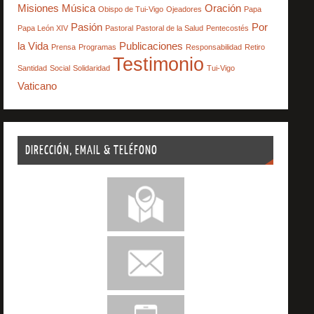
Misiones
Música
Oración
Obispo de Tui-Vigo
Ojeadores
Papa
Pasión
Por
Papa León XIV
Pastoral
Pastoral de la Salud
Pentecostés
la Vida
Publicaciones
Prensa
Programas
Responsabilidad
Retiro
Testimonio
Santidad
Social
Solidaridad
Tui-Vigo
Vaticano
DIRECCIÓN, EMAIL & TELÉFONO