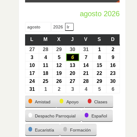
agosto 2026
Mes
Año
L
M
X
J
V
S
D
27
28
29
30
31
1
2
3
4
5
6
7
8
9
10
11
12
13
14
15
16
17
18
19
20
21
22
23
24
25
26
27
28
29
30
31
1
2
3
4
5
6
Categorías
Amistad
Apoyo
Clases
Despacho Parroquial
Español
Eucaristía
Formación