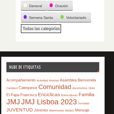
General
Oración
Semana Santa
Voluntariado
Todas las categorías
NUBE DE ETIQUETAS
Acompañamiento
Asamblea
Bienvenida
Actividad
Amistad
Comunidad
Catequesis
Caridasd
documentos
Dolor
Enciclicas
Familia
El Papa Francisco
Entreculturas
JMJ
JMJ Lisboa 2023
Jornadas
JUVENTUD
Jóvenes
Mensaje
Matrimonios
Medios