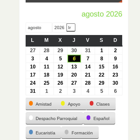
agosto 2026
Mes
Año
L
M
X
J
V
S
D
27
28
29
30
31
1
2
3
4
5
6
7
8
9
10
11
12
13
14
15
16
17
18
19
20
21
22
23
24
25
26
27
28
29
30
31
1
2
3
4
5
6
Categorías
Amistad
Apoyo
Clases
Despacho Parroquial
Español
Eucaristía
Formación