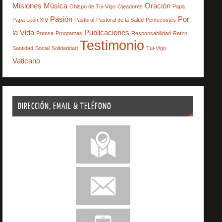
Misiones
Música
Oración
Obispo de Tui-Vigo
Ojeadores
Papa
Pasión
Por
Papa León XIV
Pastoral
Pastoral de la Salud
Pentecostés
la Vida
Publicaciones
Prensa
Programas
Responsabilidad
Retiro
Testimonio
Santidad
Social
Solidaridad
Tui-Vigo
Vaticano
DIRECCIÓN, EMAIL & TELÉFONO