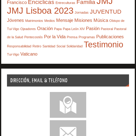
JMJ
Enciclicas
Familia
Francisco
Entreculturas
JMJ Lisboa 2023
JUVENTUD
Jornadas
Jóvenes
Mensaje
Misiones
Música
Matrimonios
Medios
Obispo de
Oración
Pasión
Tui-Vigo
Ojeadores
Papa
Papa León XIV
Pastoral
Pastoral
Por la Vida
Publicaciones
de la Salud
Pentecostés
Prensa
Programas
Testimonio
Responsabilidad
Retiro
Santidad
Social
Solidaridad
Vaticano
Tui-Vigo
DIRECCIÓN, EMAIL & TELÉFONO