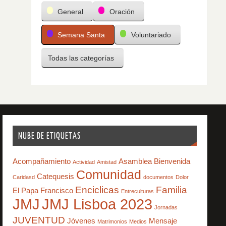
General
Oración
Semana Santa
Voluntariado
Todas las categorías
NUBE DE ETIQUETAS
Acompañamiento
Asamblea
Bienvenida
Actividad
Amistad
Comunidad
Catequesis
Caridasd
documentos
Dolor
Enciclicas
Familia
El Papa Francisco
Entreculturas
JMJ
JMJ Lisboa 2023
Jornadas
JUVENTUD
Jóvenes
Mensaje
Matrimonios
Medios