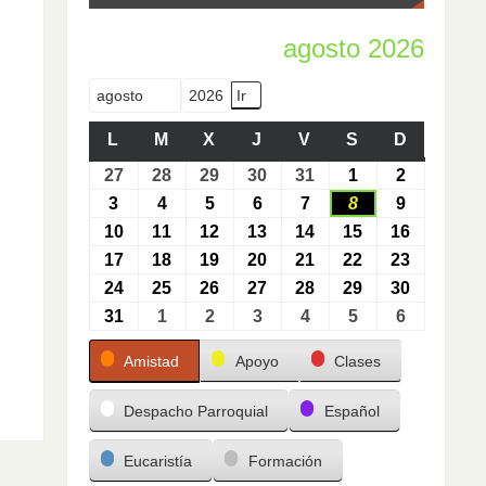
agosto 2026
Mes
Año
L
M
X
J
V
S
D
27
28
29
30
31
1
2
3
4
5
6
7
8
9
10
11
12
13
14
15
16
17
18
19
20
21
22
23
24
25
26
27
28
29
30
31
1
2
3
4
5
6
Categorías
Amistad
Apoyo
Clases
Despacho Parroquial
Español
Eucaristía
Formación