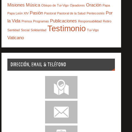
Misiones
Música
Oración
Obispo de Tui-Vigo
Ojeadores
Papa
Pasión
Por
Papa León XIV
Pastoral
Pastoral de la Salud
Pentecostés
la Vida
Publicaciones
Prensa
Programas
Responsabilidad
Retiro
Testimonio
Santidad
Social
Solidaridad
Tui-Vigo
Vaticano
DIRECCIÓN, EMAIL & TELÉFONO