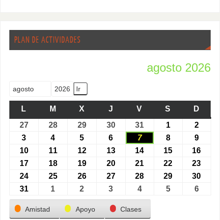
PLAN DE ACTIVIDADES
agosto 2026
Mes
Año
L
M
X
J
V
S
D
27
28
29
30
31
1
2
3
4
5
6
7
8
9
10
11
12
13
14
15
16
17
18
19
20
21
22
23
24
25
26
27
28
29
30
31
1
2
3
4
5
6
Categorías
Amistad
Apoyo
Clases