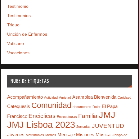
Testimonio
Testimonios
Triduo
Unción de Enfermos
Vaticano
Vocaciones
NUBE DE ETIQUETAS
Acompañamiento
Asamblea
Bienvenida
Actividad
Amistad
Caridasd
Comunidad
Catequesis
El Papa
documentos
Dolor
JMJ
Enciclicas
Familia
Francisco
Entreculturas
JMJ Lisboa 2023
JUVENTUD
Jornadas
Jóvenes
Mensaje
Misiones
Música
Matrimonios
Medios
Obispo de