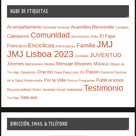
NUBE DE ETIQUETAS
Acompañamiento
Asamblea
Bienvenida
Actividad
Amistad
Caridasd
Comunidad
Catequesis
El Papa
documentos
Dolor
JMJ
Enciclicas
Familia
Francisco
Entreculturas
JMJ Lisboa 2023
JUVENTUD
Jornadas
Jóvenes
Mensaje
Misiones
Música
Matrimonios
Medios
Obispo de
Oración
Pasión
Tui-Vigo
Ojeadores
Papa
Papa León XIV
Pastoral
Pastoral
Por la Vida
Publicaciones
de la Salud
Pentecostés
Prensa
Programas
Testimonio
Responsabilidad
Retiro
Santidad
Social
Solidaridad
Vaticano
Tui-Vigo
DIRECCIÓN, EMAIL & TELÉFONO