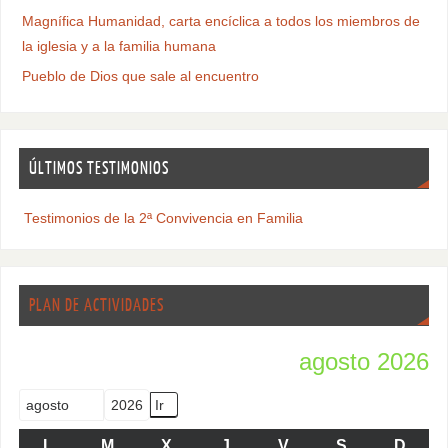
Magnífica Humanidad, carta encíclica a todos los miembros de
la iglesia y a la familia humana
Pueblo de Dios que sale al encuentro
ÚLTIMOS TESTIMONIOS
Testimonios de la 2ª Convivencia en Familia
PLAN DE ACTIVIDADES
agosto 2026
Mes
Año
L
M
X
J
V
S
D