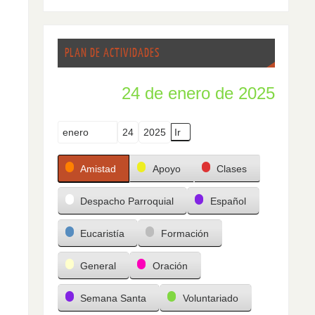
PLAN DE ACTIVIDADES
24 de enero de 2025
Mes
Día
Año
Categorías
Amistad
Apoyo
Clases
Despacho Parroquial
Español
Eucaristía
Formación
General
Oración
Semana Santa
Voluntariado