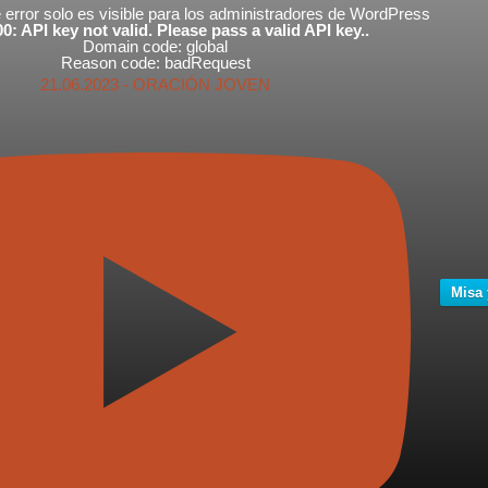
error solo es visible para los administradores de WordPress
0: API key not valid. Please pass a valid API key..
Domain code: global
Reason code: badRequest
21.06.2023 - ORACIÓN JOVEN
Misa 